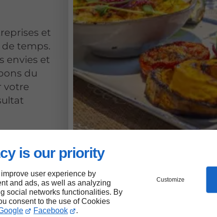
reprises et
u de temps.
os envies et
upons du
r votre
ultat
vec
cy is our priority
tre
 improve user experience by
Customize
nt and ads, as well as analyzing
près
ng social networks functionalities. By
you consent to the use of Cookies
Google
Facebook
.