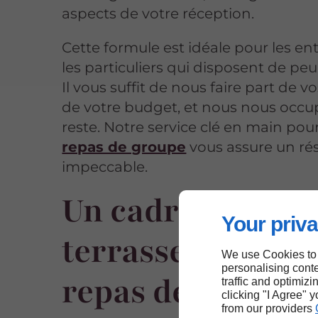
aspects de votre réception.
Cette formule est idéale pour les ent
les particuliers qui disposent de pe
Il vous suffit de nous faire part de v
de votre budget, et nous nous occ
reste. Notre service clé en main pou
repas de groupe
vous assure un rés
impeccable.
Un cadre idéal a
Your priva
terrasse pour vo
We use Cookies to
personalising conte
repas de groupe 
traffic and optimizi
clicking "I Agree" 
from our providers