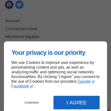
Accueil
Contactez-nous
Mentions légales
Plan du site
Your privacy is our priority
We use Cookies to improve user experience by
Haut de page
personalising content and ads, as well as
analyzing traffic and optimizing social networks
functionalities. By clicking "I Agree" you consent to
the use of Cookies from our providers
Google
Facebook
.
I AGREE
Customize