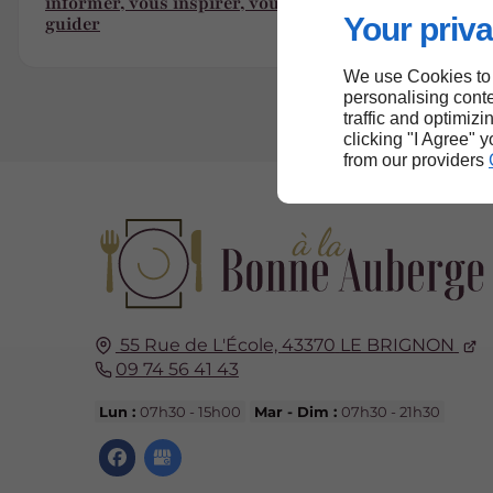
informer, vous inspirer, vous
Your priva
guider
We use Cookies to
personalising conte
traffic and optimizi
clicking "I Agree" 
from our providers
55 Rue de L'École,
43370
LE BRIGNON
09 74 56 41 43
Lun :
07h30 - 15h00
Mar - Dim :
07h30 - 21h30