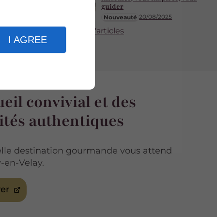
guider
20/08/2025
Nouveauté
Plus d'articles
I AGREE
eil convivial et des
ités authentiques
lle destination gourmande vous attend
-en-Velay.
er