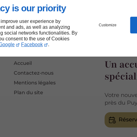
cy is our priority
 improve user experience by
Customize
nt and ads, as well as analyzing
ng social networks functionalities. By
you consent to the use of Cookies
Google
Facebook
.
Un accu
Accueil
spécial
Contactez-nous
Mentions légales
Plan du site
Votre nouve
près du Puy
Réserv