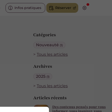
u
Infos pratiques
Réserver
Catégories
Nouveauté
(1)
Tous les articles
Archives
2025
(1)
Tous les articles
Articles récents
Des contenus pensés pour vous
informer, vous inspirer, vous